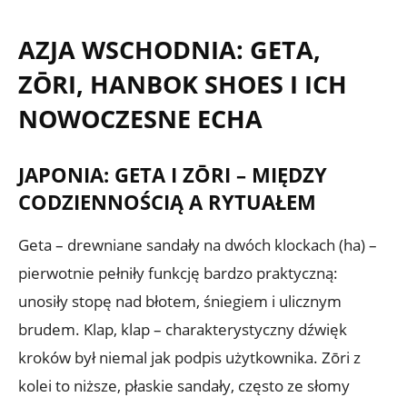
AZJA WSCHODNIA: GETA,
ZŌRI, HANBOK SHOES I ICH
NOWOCZESNE ECHA
JAPONIA: GETA I ZŌRI – MIĘDZY
CODZIENNOŚCIĄ A RYTUAŁEM
Geta – drewniane sandały na dwóch klockach (ha) –
pierwotnie pełniły funkcję bardzo praktyczną:
unosiły stopę nad błotem, śniegiem i ulicznym
brudem. Klap, klap – charakterystyczny dźwięk
kroków był niemal jak podpis użytkownika. Zōri z
kolei to niższe, płaskie sandały, często ze słomy