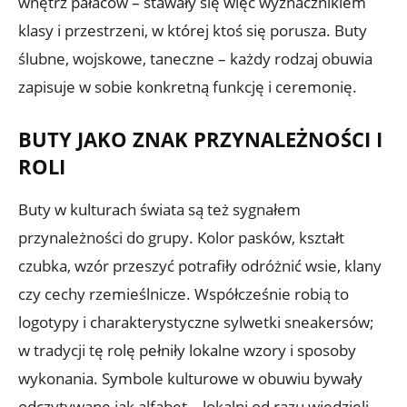
wnętrz pałaców – stawały się więc wyznacznikiem
klasy i przestrzeni, w której ktoś się porusza. Buty
ślubne, wojskowe, taneczne – każdy rodzaj obuwia
zapisuje w sobie konkretną funkcję i ceremonię.
BUTY JAKO ZNAK PRZYNALEŻNOŚCI I
ROLI
Buty w kulturach świata są też sygnałem
przynależności do grupy. Kolor pasków, kształt
czubka, wzór przeszyć potrafiły odróżnić wsie, klany
czy cechy rzemieślnicze. Współcześnie robią to
logotypy i charakterystyczne sylwetki sneakersów;
w tradycji tę rolę pełniły lokalne wzory i sposoby
wykonania. Symbole kulturowe w obuwiu bywały
odczytywane jak alfabet – lokalni od razu wiedzieli,