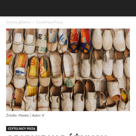
Strona główna
Czytelnicy Piszą
Źródło: Pexels | Autor: K
CZYTELNICY PISZĄ