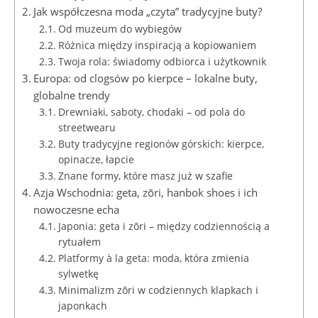
Jak współczesna moda „czyta” tradycyjne buty?
Od muzeum do wybiegów
Różnica między inspiracją a kopiowaniem
Twoja rola: świadomy odbiorca i użytkownik
Europa: od clogsów po kierpce – lokalne buty,
globalne trendy
Drewniaki, saboty, chodaki – od pola do
streetwearu
Buty tradycyjne regionów górskich: kierpce,
opinacze, łapcie
Znane formy, które masz już w szafie
Azja Wschodnia: geta, zōri, hanbok shoes i ich
nowoczesne echa
Japonia: geta i zōri – między codziennością a
rytuałem
Platformy à la geta: moda, która zmienia
sylwetkę
Minimalizm zōri w codziennych klapkach i
japonkach