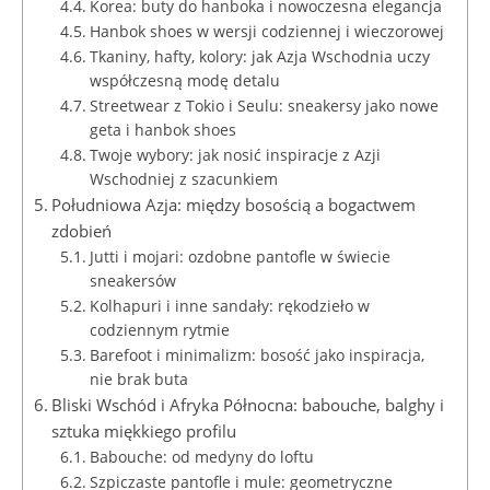
Korea: buty do hanboka i nowoczesna elegancja
Hanbok shoes w wersji codziennej i wieczorowej
Tkaniny, hafty, kolory: jak Azja Wschodnia uczy
współczesną modę detalu
Streetwear z Tokio i Seulu: sneakersy jako nowe
geta i hanbok shoes
Twoje wybory: jak nosić inspiracje z Azji
Wschodniej z szacunkiem
Południowa Azja: między bosością a bogactwem
zdobień
Jutti i mojari: ozdobne pantofle w świecie
sneakersów
Kolhapuri i inne sandały: rękodzieło w
codziennym rytmie
Barefoot i minimalizm: bosość jako inspiracja,
nie brak buta
Bliski Wschód i Afryka Północna: babouche, balghy i
sztuka miękkiego profilu
Babouche: od medyny do loftu
Szpiczaste pantofle i mule: geometryczne