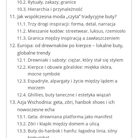
Rytuały, zakazy, granice
Hierarchia i przynależność
Jak współczesna moda „czyta” tradycyjne buty?
Trzy drogi inspiracji: forma, detal, narracja
Mieszanie kodów: streetwear, luksus, rzemiosło
Granica między inspiracją a zawłaszczeniem
Europa: od drewniaków po kierpce – lokalne buty,
globalne trendy
Drewniaki i saboty: ciężar, który stał się stylem
Kierpce i obuwie góralskie: miękka skóra,
mocne symbole
Espadryle, alpargaty i życie między lądem a
morzem
Ghillies, buty taneczne i estetyka wiązań
Azja Wschodnia: geta, zōri, hanbok shoes i ich
nowoczesne echa
Geta: drewniana platforma jako manifest
Zōri i klapki między domem a ulicą
Buty do hanbok i hanfu: łagodna linia, silny
komunikat