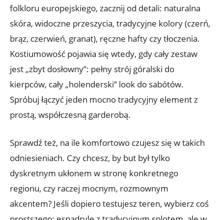
folkloru europejskiego, zacznij od detali: naturalna
skóra, widoczne przeszycia, tradycyjne kolory (czerń,
brąz, czerwień, granat), ręczne hafty czy tłoczenia.
Kostiumowość pojawia się wtedy, gdy cały zestaw
jest „zbyt dosłowny”: pełny strój góralski do
kierpców, cały „holenderski” look do sabótów.
Spróbuj łączyć jeden mocno tradycyjny element z
prostą, współczesną garderobą.
Sprawdź też, na ile komfortowo czujesz się w takich
odniesieniach. Czy chcesz, by but był tylko
dyskretnym ukłonem w stronę konkretnego
regionu, czy raczej mocnym, rozmownym
akcentem? Jeśli dopiero testujesz teren, wybierz coś
prostszego: espadryle z tradycyjnym splotem, ale w