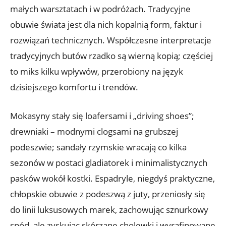
małych warsztatach i w podróżach. Tradycyjne
obuwie świata jest dla nich kopalnią form, faktur i
rozwiązań technicznych. Współczesne interpretacje
tradycyjnych butów rzadko są wierną kopią; częściej
to miks kilku wpływów, przerobiony na język
dzisiejszego komfortu i trendów.
Mokasyny stały się loafersami i „driving shoes”;
drewniaki – modnymi clogsami na grubszej
podeszwie; sandały rzymskie wracają co kilka
sezonów w postaci gladiatorek i minimalistycznych
pasków wokół kostki. Espadryle, niegdyś praktyczne,
chłopskie obuwie z podeszwą z juty, przeniosły się
do linii luksusowych marek, zachowując sznurkowy
spód, ale zyskując skórzane cholewki i wyrafinowane