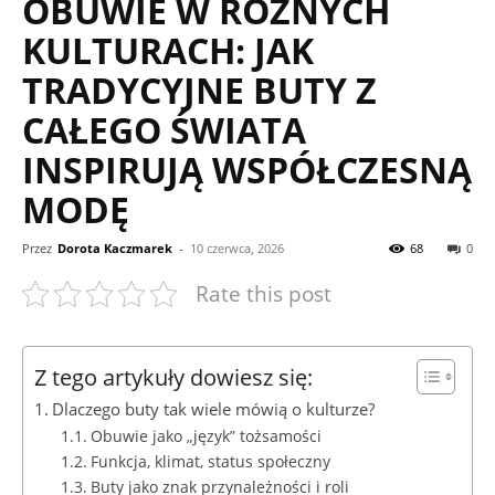
OBUWIE W RÓŻNYCH
KULTURACH: JAK
TRADYCYJNE BUTY Z
CAŁEGO ŚWIATA
INSPIRUJĄ WSPÓŁCZESNĄ
MODĘ
Przez
Dorota Kaczmarek
-
10 czerwca, 2026
68
0
Rate this post
Z tego artykuły dowiesz się:
Dlaczego buty tak wiele mówią o kulturze?
Obuwie jako „język” tożsamości
Funkcja, klimat, status społeczny
Buty jako znak przynależności i roli